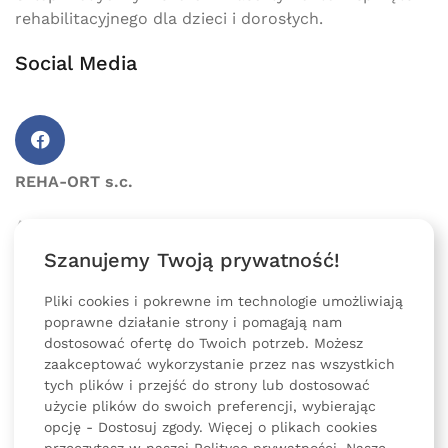
rehabilitacyjnego dla dzieci i dorosłych.
Social Media
REHA-ORT s.c.
Adres:
Grudzińskich 8
77-400 Złotów, Polska
Szanujemy Twoją prywatność!
Email:
sklep@reha-ort.pl
Pliki cookies i pokrewne im technologie umożliwiają
poprawne działanie strony i pomagają nam
Tel:
730 072 722
dostosować ofertę do Twoich potrzeb. Możesz
zaakceptować wykorzystanie przez nas wszystkich
Tel:
575 767 653
tych plików i przejść do strony lub dostosować
użycie plików do swoich preferencji, wybierając
opcję - Dostosuj zgody. Więcej o plikach cookies